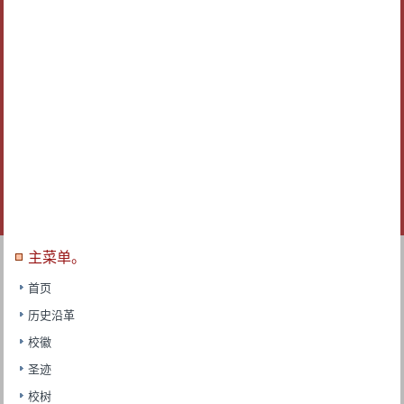
主菜单。
首页
历史沿革
校徽
圣迹
校树