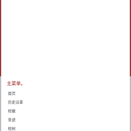
主菜单。
首页
历史沿革
校徽
圣迹
校树