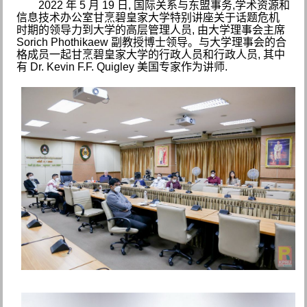
2022
年
5
月
19
日
,
国
际关系与东盟事务
,
学
术资源和
信息技术办公室
甘烹碧皇家大学
特
别讲座
关
于
话题
危机
时期的领导力
到大学的高
层管理人员
,
由大学理事会主席
Sorich Phothikaew
副教授博士
领导。与大学理事会的合
格成员一起
甘烹碧皇家大学的行政人
员和行政人员
,
其中
有
Dr. Kevin F.F. Quigley
美国
专家
作
为讲师
.