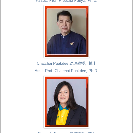
Assoc. Prof. Preecha Panya, Ph.D.
Chatchai Puakdee 助理教授，博士
Asst. Prof. Chatchai Puakdee, Ph.D.