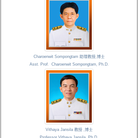
Charoenwit Sompongtam 助理教授,博士
Asst. Prof. Charoenwit Sompongtam, Ph.D.
Vithaya Jansila 教授 ,博士
Professor Vithaya Jansila, Ph.D.