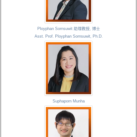
Ployphan Sornsuwit 助理教授, 博士
Asst. Prof. Ployphan Sornsuwit, Ph.D.
Suphaporn Munha