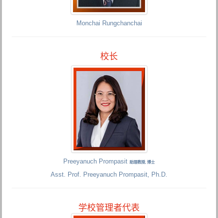
Monchai Rungchanchai
校长
Preeyanuch Prompasit
助理教授, 博士
Asst. Prof. Preeyanuch Prompasit, Ph.D.
学校管理者代表