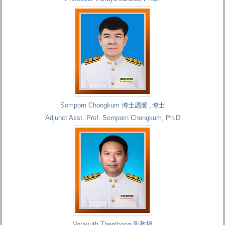
Somporn Chongkum 博士講師 ,博士
Adjunct Asst. Prof. Somporn Chongkum, Ph.D
Voravuth Thepthong 副教授