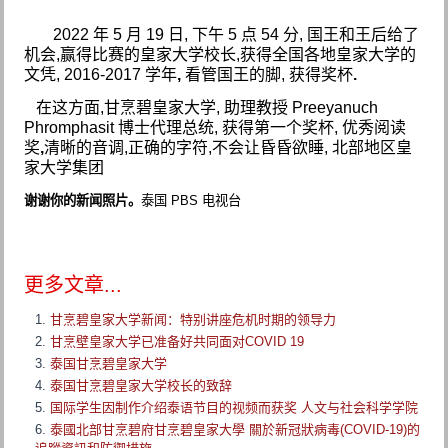
2022
年
5
月
19
日
,
下午
5
点
54
分
,
国王和王后
给
了
机会,
赢得比赛的皇家大学校长,
获得全国各地皇家大学的
文凭
,
2016-2017
学年
,
看管国王的脚
,
获得奖杯
.
在
这方面
,
甘烹碧皇家大学
,
助理教授
Preeyanuch
Phromphasit
博士代理
总统
,
获得第一个奖
杯
,
优秀阅读
奖
,
清晰的音
调
,
正确的字符
,
不会让昏昏欲睡,
北部地区皇
家大学集
团
谢谢你的新闻照片。
泰国
PBS
电视台
更多文章...
甘烹碧皇家大学新闻：特别讲座危机时期的领导力
甘烹壁皇家大学已准备好共同面对COVID 19
泰国甘烹碧皇家大学
泰国甘烹碧皇家大学校长的致辞
国际学生因制作介绍泰语节目的视频而获奖 人文与社会科学学院
泰國北部甘烹碧府甘烹碧皇家大學 關於新冠狀病毒(COVID-19)的