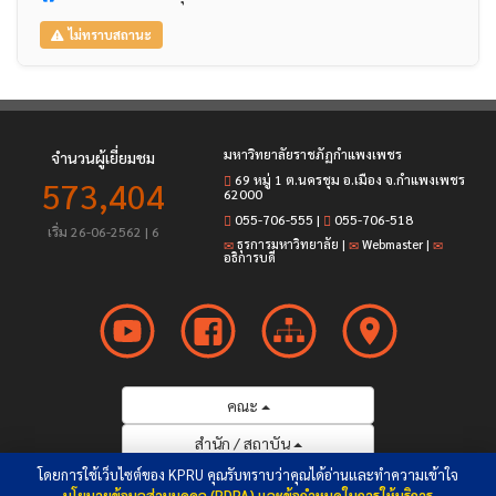
ไม่ทราบสถานะ
มหาวิทยาลัยราชภัฏกำแพงเพชร
จำนวนผู้เยี่ยมชม
69 หมู่ 1 ต.นครชุม อ.เมือง จ.กำแพงเพชร
573,404
62000
055-706-555
|
055-706-518
เริ่ม 26-06-2562 | 6
ธุรการมหาวิทยาลัย
|
Webmaster
|
อธิการบดี
คณะ
สำนัก / สถาบัน
โดยการใช้เว็บไซต์ของ KPRU คุณรับทราบว่าคุณได้อ่านและทำความเข้าใจ
ศูนย์ / กอง / อื่นๆ
นโยบายข้อมูลส่วนบุคคล (PDPA) และข้อกำหนดในการให้บริการ